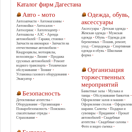
Каталог фирм Дагестана
Авто - мото
Одежда, обувь,
аксессуары
Автозапчасти
Автомагазины
•
•
Автомойки
Автосалон
•
•
Аксессуары
Детская одежда
•
•
Автосервис
Автотехцентр
•
•
Женская одежда
Мужская
•
Автошколы
АЗС
Аренда
•
•
одежда
Обувь
Одежда для
•
•
автомобилей
Гаражи, стоянки
•
•
беременных
Пошив, ремонт,
•
Запчасти на иномарки
Запчасти на
•
уход
Спецодежда
Спортивная
•
•
отечественные автомобили
•
одежда и обувь
Школьная
•
Квадроциклы, мотоциклы,
форма
•
велосипеды
Лизинг
Продажа
•
•
грузовых автомобилей
Ремонт
•
водного транспорта
Техническое
•
Организация
обслуживание
Тюнинг
•
•
Установка газового оборудования
•
торжественных
Эвакуатор
•
мероприятий
Банкетные залы
Музыка и
•
Безопасность
танцы
Обслуживание банкетов
•
•
Детективные агентства
Оформление залов и машин
•
•
Оборудование
Организации
Оформление столов
Оформлени
•
•
•
Пожаробезопасность
Поисково-
шарами. Салюты
Подарки и
•
•
спасательные отряды
сувениры
Приданное
Прокат
•
•
•
Страхование
автомобилей
Свадебные
•
•
агентства
Свадебные салоны
•
•
Фото и видео съемка
•