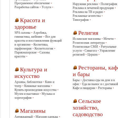
Программное обеспечение
•
Наружная реклама
Полиграфия
•
Разработка сайтов
Услуги
•
•
Реклама в печатной продукции
•
Реклама на ТВ и радио
•
Рекламные агентства
•
Красота и
Типография
•
здоровье
Религия
SPA салоны
Аэробика,
•
гимнастика, шейпинг
Все для
•
Исламские магазины
Мечети
•
•
красоты и восстановления функций
Религиозная литература
•
в организме
Косметика,
•
Религиозные СМИ
Ритуальные
•
парфюмерия
Косметология
•
•
услуги
Синагога
Управление
•
•
Парикмахерские
Салоны
•
религией
Церкви
•
•
красоты
•
Рестораны, каф
Культура и
и бары
искусство
Бары
Доставка еды на дом и в
•
Архивы, библиотеки
Кино и
•
офис
Еда на вынос и с доставкой
•
театр
Книжные магазины
•
•
Кафе и пиццерии
Рестораны
•
•
Купить произведения искусства
•
Музеи и выставки
Музыка и
•
хореография
•
Сельское
хозяйство,
Магазины
садоводство
Антикварный
Магазин одежды
•
•