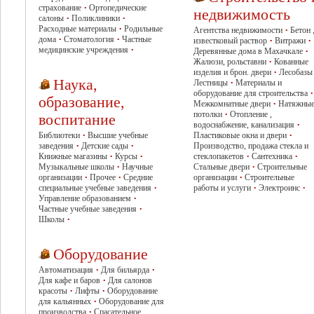
страхование
Ортопедические
•
недвижимость
салоны
Поликлиники
•
•
Расходные материалы
Родильные
•
Агентства недвижимости
Бетон 
•
дома
Стоматология
Частные
•
•
известковый раствор
Витражи
•
•
медицинские учреждения
•
Деревянные дома в Махачкале
•
Жалюзи, рольставни
Кованные
•
изделия и брон. двери
Лесобазы
•
Наука,
Лестницы
Материалы и
•
оборудование для строительства
•
образование,
Межкомнатные двери
Натяжны
•
потолки
Отопление ,
•
воспитание
водоснабжение, канализация
•
Библиотеки
Высшие учебные
Пластиковые окна и двери
•
•
заведения
Детские сады
Производство, продажа стекла и
•
•
Книжные магазины
Курсы
стеклопакетов
Сантехника
•
•
•
•
Музыкальные школы
Научные
Стальные двери
Строительные
•
•
организации
Прочее
Средние
организации
Строительные
•
•
•
специальные учебные заведения
работы и услуги
Электроинс
•
•
•
Управление образованием
•
Частные учебные заведения
•
Школы
•
Оборудование
Автоматизация
Для бильярда
•
•
Для кафе и баров
Для салонов
•
красоты
Лифты
Оборудование
•
•
для кальянных
Оборудование для
•
производства
Спасательное
•