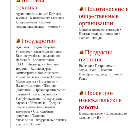
Бытовая
техника
Политические 
Аудио, видео салоны
Бытовая
•
общественные
техника
Климатическая техника
•
•
организации
Кондиционеры , системы
кондиционирования
Ремонт
•
•
Общественные организации
•
Политические организации
•
Союзы
Фонды
•
•
Государство
Адвокаты
Администрации
•
•
Продукты
Благотворительные организации
•
Высшие учебные заведения по
питания
Дагестану
Горячая линия
•
•
ЗАГС
Инспекции
Колонии,
•
•
Выпечки
Гастрономы
•
•
тюрьмы
Комендатуры,
•
Мука,Сахар
Пекарни
•
•
комиссариаты, воинские части
•
Предприятия, цеха, оптовики
•
Коммунальные службы/ Оплата
•
Рынки
•
Министерства
Нотариусы
•
•
Паспортный стол
Полиция
•
(Милиция)
Правоохранительные
•
Проектно-
органы
Промышленность
•
•
Республиканские
Специальные
изыскательские
•
службы г.Махачкала
Средние
•
работы
профессиональные учебные
заведения
Суд, судебные
•
Проектирование
Строительство
•
приставы
Таможня
•
•
газовых сетей
•
Управления
Федеральные органы
•
власти
Юстиция
•
•