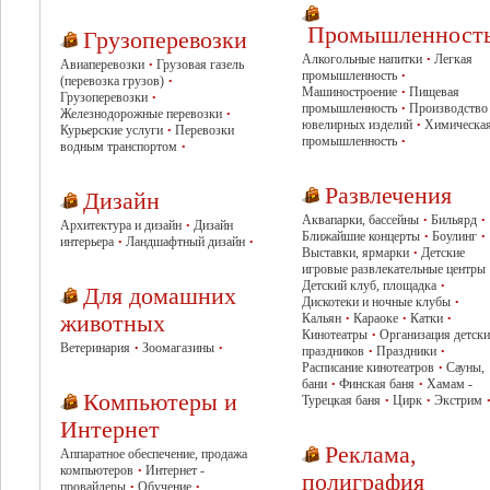
Промышленност
Грузоперевозки
Алкогольные напитки
Легкая
•
Авиаперевозки
Грузовая газель
•
промышленность
•
(перевозка грузов)
•
Машиностроение
Пищевая
•
Грузоперевозки
•
промышленность
Производство
•
Железнодорожные перевозки
•
ювелирных изделий
Химическа
•
Курьерские услуги
Перевозки
•
промышленность
•
водным транспортом
•
Развлечения
Дизайн
Аквапарки, бассейны
Бильярд
•
•
Архитектура и дизайн
Дизайн
•
Ближайшие концерты
Боулинг
•
•
интерьера
Ландшафтный дизайн
•
•
Выставки, ярмарки
Детские
•
игровые развлекательные центры
Детский клуб, площадка
•
Для домашних
Дискотеки и ночные клубы
•
животных
Кальян
Караоке
Катки
•
•
•
Кинотеатры
Организация детск
•
Ветеринария
Зоомагазины
•
•
праздников
Праздники
•
•
Расписание кинотеатров
Сауны,
•
бани
Финская баня
Хамам -
•
•
Компьютеры и
Турецкая баня
Цирк
Экстрим
•
•
Интернет
Реклама,
Аппаратное обеспечение, продажа
компьютеров
Интернет -
•
полиграфия
провайдеры
Обучение
•
•