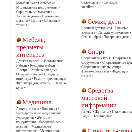
Садоводство
Сельское
Магазин охоты и рыбалки
•
•
хозяйство
Музыкальные инструменты
•
•
Строительные магазины
•
Торговые дома
Цветочный
•
Семья, дети
магазин
Цветы
Школьные
•
•
товары
•
Частный детский сад
Брачные
•
агентства
Детские учреждения
•
•
Семья и брак
Товары для детей
•
Мебель,
предметы
Спорт
интерьера
Спортивные клубы
Спортивные
•
Детская мебель
Изготовление
•
сооружения
Спортивные товары
•
мебели
Кухонная мебель
•
•
Спортивные школы, секции
•
Люстры
Мебель для дома
•
•
Тренажерные залы
Федерации
•
Офисная мебель
Предметы
•
спорта
•
интерьера
Ремонт и реставрация
•
•
Фурнитура для мебели
Шкафы-
•
купе
•
Средства
массовой
Медицина
информации
Аптеки, оптика
Больницы
•
•
Газеты
Журналы
Издательства
•
•
Государственные медицинские
Радио
Телевидение
•
•
учреждения
Женские
•
консультации
Лабораторные
•
анализы
Медицинское
•
Строительство 
оборудование
Медицинское
•