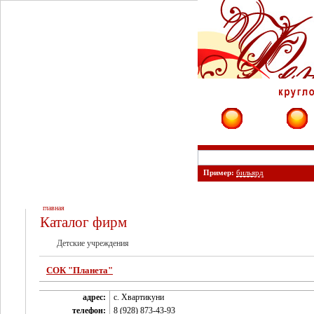
Фирмы
Сайты
Пример:
бильярд
главная
Каталог фирм
Детские учреждения
СОК "Планета"
адрес:
с. Хвартикуни
телефон:
8 (928) 873-43-93