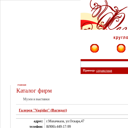
Фирмы
Сайты
Пример:
справочная
главная
Каталог фирм
Музеи и выставки
Галерея "Vagidat" (Вагидат)
адрес:
г.Махачкала, ул.Оскара,47
телефон:
8(906)-449-17-99