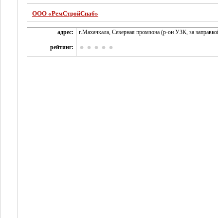
ООО «РемСтройСнаб»
адрес:
г.Махачкала, Северная промзона (р-он УЗК, за заправко
рейтинг: