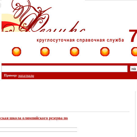
7
Фирмы
Сайты
О фирме
Форум
Конт
Пример:
махачкалы
ская школа олимпийского резерва по