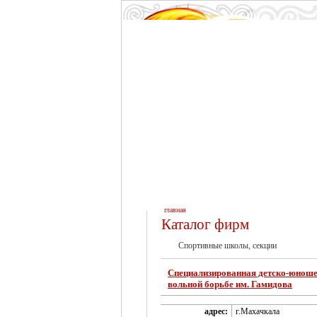
главная
Каталог фирм
Спортивные школы, секции
Специализированная детско-юноше
вольной борьбе им. Гамидова
адрес:
г.Махачкала