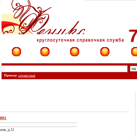
7
Фирмы
Сайты
О фирме
Форум
Конт
Пример:
справочная
0001
иля, д.12