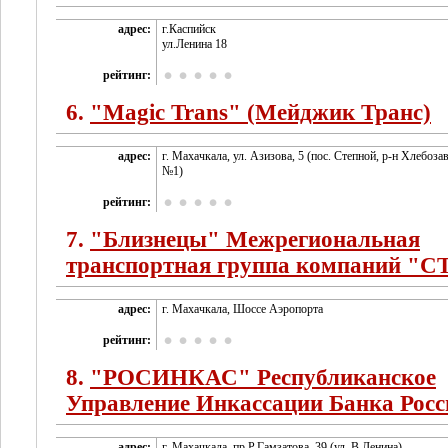
адрес:
г.Каспийск
ул.Ленина 18
рейтинг:
6.
"Magiс Trans" (Мейджик Транс)
адрес:
г. Махачкала, ул. Азизова, 5 (пос. Степной, р-н Хлебоза
№1)
рейтинг:
7.
"Близнецы" Межрегиональная
транспортная группа компаний "
адрес:
г. Махачкала, Шоссе Аэропорта
рейтинг:
8.
"РОСИНКАС" Республиканское
Управление Инкассации Банка Росс
адрес:
г. Махачкала, пр.Р.Гамзатова, 39 (ул. В.Ленина)