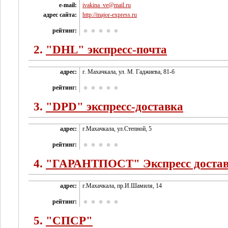
e-mail:
ivakina_ve@mail.ru
адрес сайта:
http://major-eхpress.ru
рейтинг:
2.
"DHL" экспресс-почта
адрес:
г. Махачкала, ул. М. Гаджиева, 81-б
рейтинг:
3.
"DPD" экспресс-доставка
адрес:
г.Махачкала, ул.Степной, 5
рейтинг:
4.
"ГАРАНТПОСТ" Экспресс доста
адрес:
г.Махачкала, пр.И.Шамиля, 14
рейтинг:
5.
"СПСР"