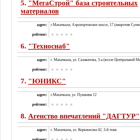
5.
"МегаСтрой" база строительных
материалов
адрес:
г.Махачкала, Аэропортовское шоссе, 17 (напротив Супм
рейтинг:
6.
"Техноснаб"
адрес:
г. Махачкала, ул. Салаватова, 3-а (возле Центральной М
рейтинг:
7.
"ЮНИКС"
адрес:
г.Махачкала, ул. Пушкина 12
рейтинг:
8.
Агенство впечатлений "ДАГТУР"
адрес:
г. Махачкала, ул. Коркмасова 42, 3-й этаж
рейтинг: