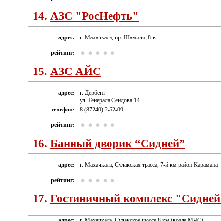
14.
АЗС "РосНефть"
адрес:
г. Махачкала, пр. Шамиля, 8-в
рейтинг:
15.
АЗС АЙС
адрес:
г. Дербент
ул. Генерала Сеидова 14
телефон:
8 (87240) 2-62-09
рейтинг:
16.
Банный дворик “Сидней”
адрес:
г. Махачкала, Сулакская трасса, 7-й км район Карамана
рейтинг:
17.
Гостиничный комплекс "Сидней
адрес:
г. Махачкала, Сулакское шоссе 8 км (возле МЧС)