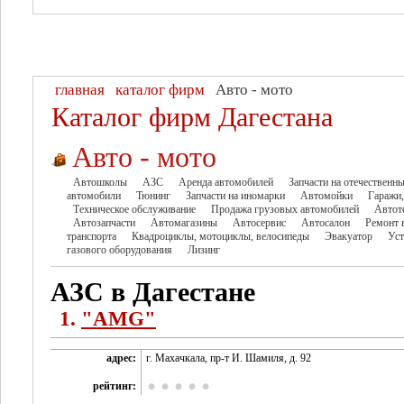
главная
каталог фирм
Авто - мото
Каталог фирм Дагестана
Авто - мото
Автошколы
АЗС
Аренда автомобилей
Запчасти на отечественн
автомобили
Тюнинг
Запчасти на иномарки
Автомойки
Гаражи,
Техническое обслуживание
Продажа грузовых автомобилей
Автот
Автозапчасти
Автомагазины
Автосервис
Автосалон
Ремонт 
транспорта
Квадроциклы, мотоциклы, велосипеды
Эвакуатор
Уст
газового оборудования
Лизинг
АЗС в Дагестане
1.
"AMG"
адрес:
г. Махачкала, пр-т И. Шамиля, д. 92
рейтинг: